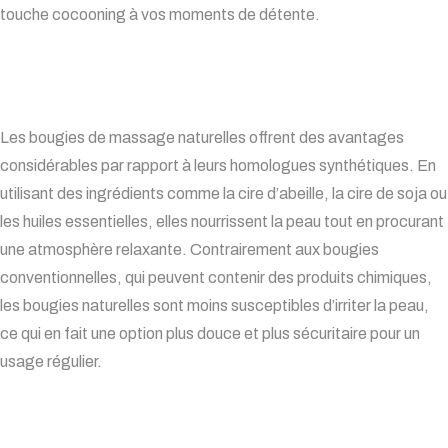
touche cocooning à vos moments de détente.
Pourquoi Choisir une Bougie de Massage
Naturelle ?
Les bougies de massage naturelles offrent des avantages
considérables par rapport à leurs homologues synthétiques. En
utilisant des ingrédients comme la cire d’abeille, la cire de soja ou
les huiles essentielles, elles nourrissent la peau tout en procurant
une atmosphère relaxante. Contrairement aux bougies
conventionnelles, qui peuvent contenir des produits chimiques,
les bougies naturelles sont moins susceptibles d’irriter la peau,
ce qui en fait une option plus douce et plus sécuritaire pour un
usage régulier.
Comment Choisir la Meilleure Bougie de
Massage ?