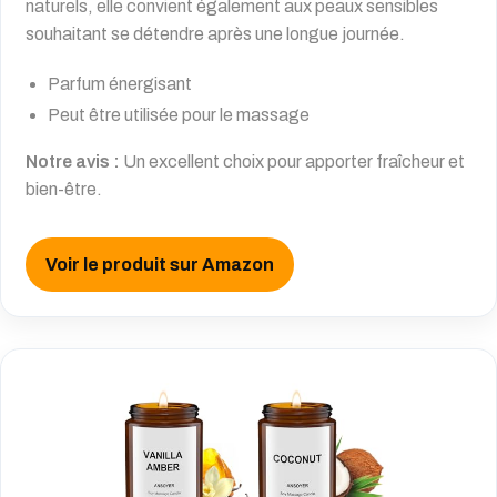
naturels, elle convient également aux peaux sensibles
souhaitant se détendre après une longue journée.
Parfum énergisant
Peut être utilisée pour le massage
Notre avis :
Un excellent choix pour apporter fraîcheur et
bien-être.
Voir le produit sur Amazon