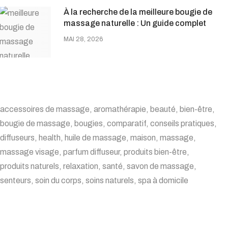
À la recherche de la meilleure bougie de
massage naturelle : Un guide complet
MAI 28, 2026
Étiquettes
accessoires de massage
aromathérapie
beauté
bien-être
bougie de massage
bougies
comparatif
conseils pratiques
diffuseurs
health
huile de massage
maison
massage
massage visage
parfum diffuseur
produits bien-être
produits naturels
relaxation
santé
savon de massage
senteurs
soin du corps
soins naturels
spa à domicile
Archives