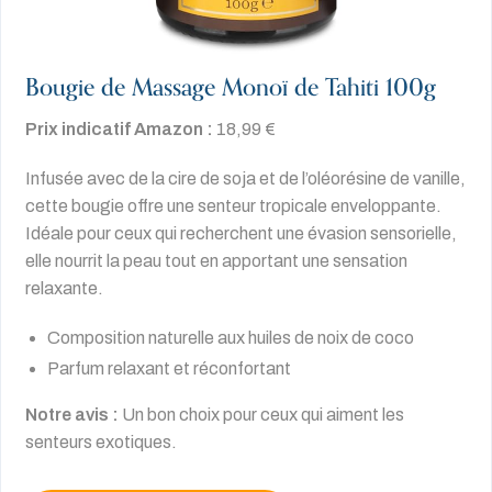
Bougie de Massage Monoï de Tahiti 100g
Prix indicatif Amazon :
18,99 €
Infusée avec de la cire de soja et de l’oléorésine de vanille,
cette bougie offre une senteur tropicale enveloppante.
Idéale pour ceux qui recherchent une évasion sensorielle,
elle nourrit la peau tout en apportant une sensation
relaxante.
Composition naturelle aux huiles de noix de coco
Parfum relaxant et réconfortant
Notre avis :
Un bon choix pour ceux qui aiment les
senteurs exotiques.