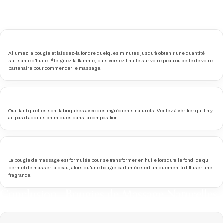
FAQ : Bougies de Massage Naturelles
Comment utiliser une bougie de massage ?
Allumez la bougie et laissez-la fondre quelques minutes jusqu’à obtenir une quantité
suffisante d’huile. Éteignez la flamme, puis versez l’huile sur votre peau ou celle de votre
partenaire pour commencer le massage.
Les bougies de massage sont-elles sûres pour la peau ?
Oui, tant qu’elles sont fabriquées avec des ingrédients naturels. Veillez à vérifier qu’il n’y
ait pas d’additifs chimiques dans la composition.
Quelle différence entre une bougie de massage et une bougie parfumée classique ?
La bougie de massage est formulée pour se transformer en huile lorsqu’elle fond, ce qui
permet de masser la peau, alors qu’une bougie parfumée sert uniquement à diffuser une
fragrance.
Conclusion : Bougies de Massage Naturelles