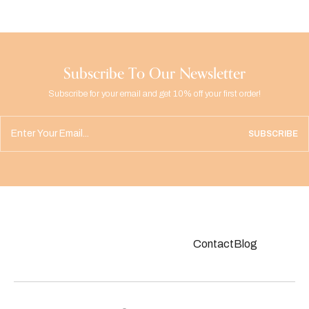
Subscribe To Our Newsletter
Subscribe for your email and get 10% off your first order!
SUBSCRIBE
Contact
Blog